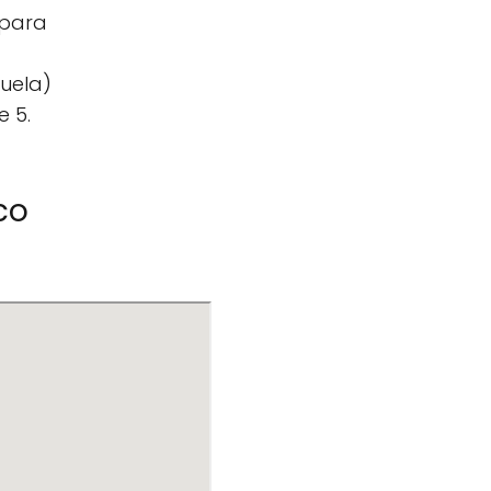
 para
cuela)
e 5.
co