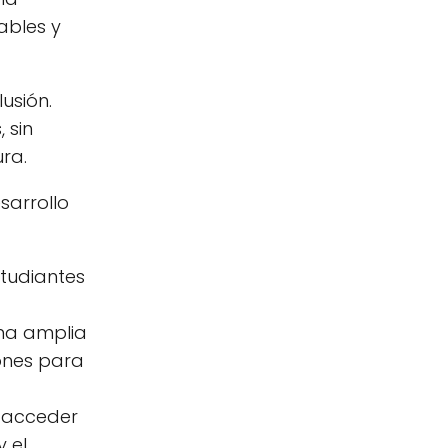
ables y
usión.
 sin
ra.
sarrollo
tudiantes
una amplia
ones para
n acceder
 el