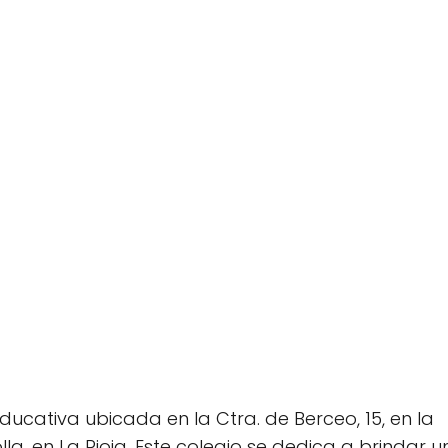
educativa ubicada en la Ctra. de Berceo, 15, en la
a, en La Rioja. Este colegio se dedica a brindar u