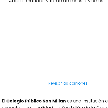
Abierto mañana y tarde de Lunes a Viernes.
Revisar las opiniones
El
Colegio Público San Millan
es una institución 
encantadora localidad de San Millán de la Cogoll