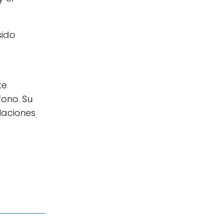
sido
te
ono. Su
laciones