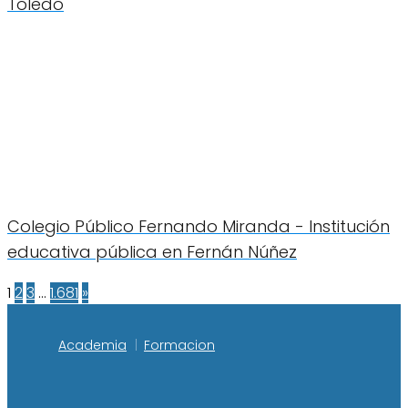
Toledo
Colegio Público Fernando Miranda - Institución
educativa pública en Fernán Núñez
1
2
3
…
1.681
»
Academia
Formacion