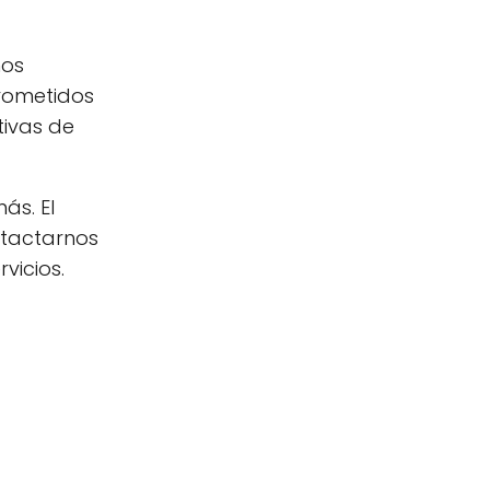
mos
prometidos
tivas de
ás. El
ntactarnos
vicios.