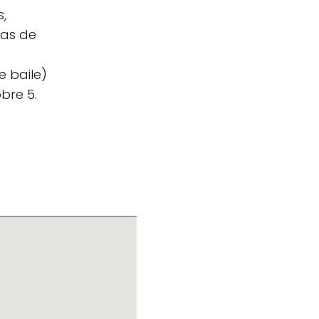
,
llas de
e baile)
bre 5.