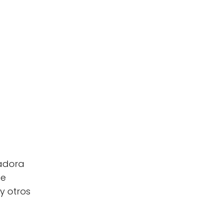
tadora
te
y otros