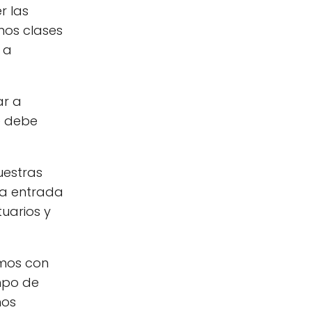
r las
mos clases
 a
ar a
e debe
uestras
na entrada
uarios y
amos con
empo de
ños