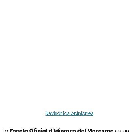
Revisar las opiniones
La
Escola Oficial d'Idiomes del Maresme
es un