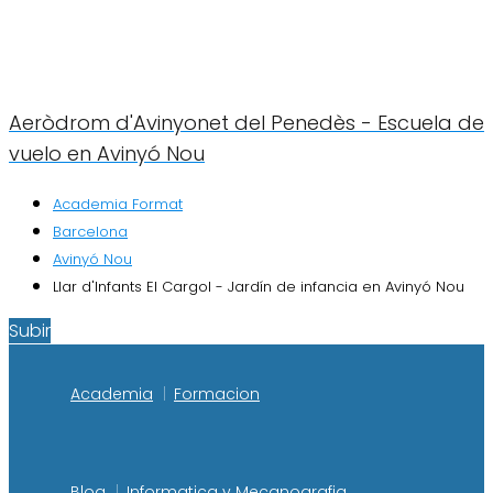
Aeròdrom d'Avinyonet del Penedès - Escuela de
vuelo en Avinyó Nou
Academia Format
Barcelona
Avinyó Nou
Llar d'Infants El Cargol - Jardín de infancia en Avinyó Nou
Subir
Academia
Formacion
Blog
Informatica y Mecanografia