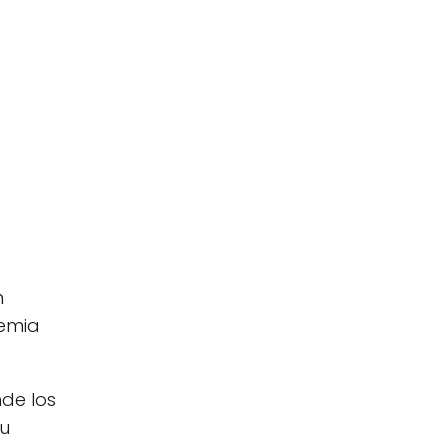
n
demia
de los
su