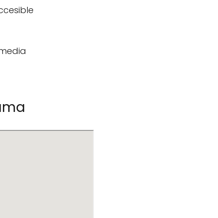
ccesible
 media
Gama