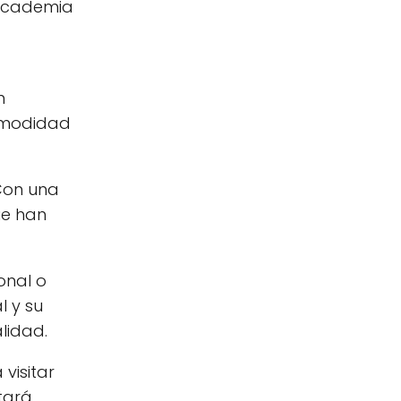
 academia
n
comodidad
 Con una
ue han
onal o
l y su
lidad.
visitar
tará