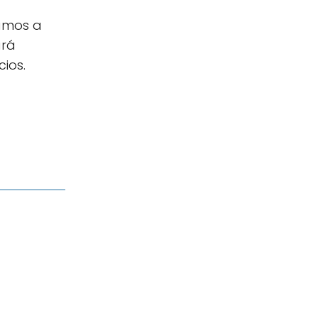
tamos a
ará
ios.