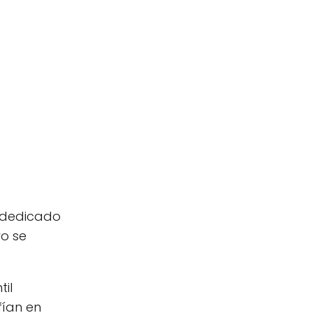
, dedicado
ro se
til
fían en