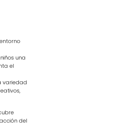
 entorno
 niños una
nta el
a variedad
eativos,
 cubre
facción del