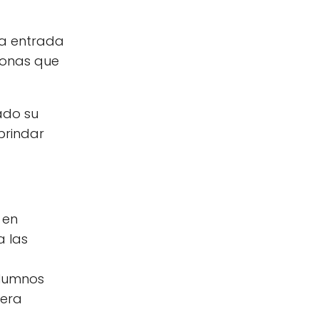
una entrada
sonas que
rado su
brindar
 en
a las
alumnos
nera