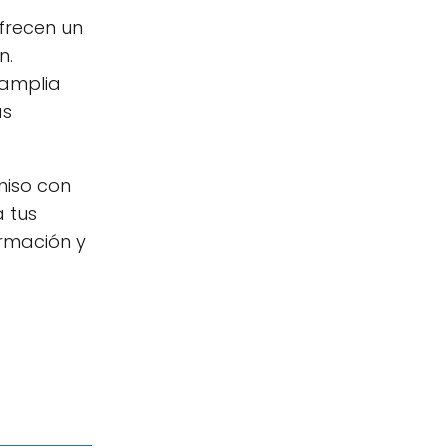
ofrecen un
n.
 amplia
as
miso con
 tus
ormación y