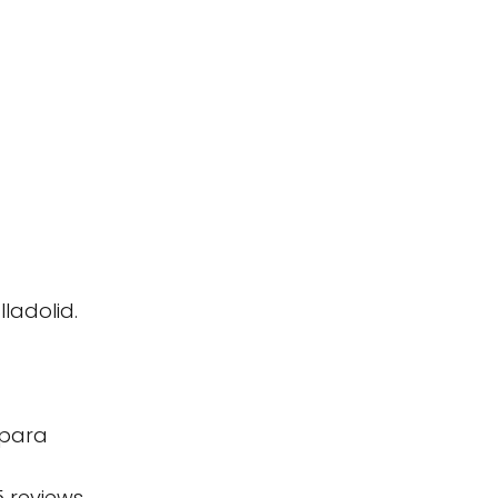
lladolid.
 para
5 reviews