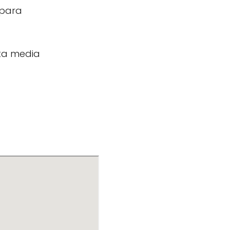
 para
ota media