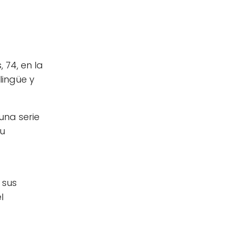
 74, en la
lingüe y
una serie
su
 sus
l