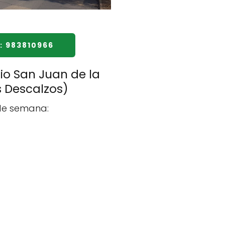
: 983810966
io San Juan de la
s Descalzos)
 de semana: