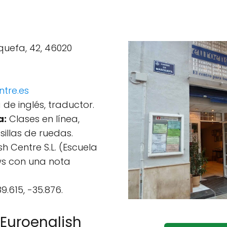
uefa, 42, 46020
ntre.es
de inglés, traductor.
a:
Clases en línea,
illas de ruedas.
h Centre S.L. (Escuela
ews con una nota
9.615, -35.876.
 Euroenglish