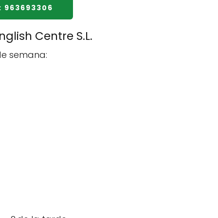
: 963693306
glish Centre S.L.
 de semana: