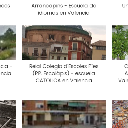
ncés
Arrancapins - Escuela de
Un
idiomas en Valencia
cia -
Reial Colegio d'Escoles Píes
C
encia
(PP. Escolàpis) - escuela
A
CATOLICA en Valencia
Val