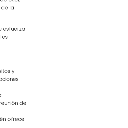
 de la
e esfuerza
l es
itos y
pciones
a
reunión de
ién ofrece