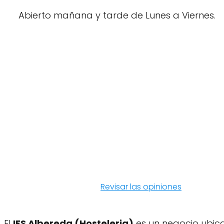
Abierto mañana y tarde de Lunes a Viernes.
Revisar las opiniones
El
IES Albereda (Hosteleria)
es un negocio ubicad