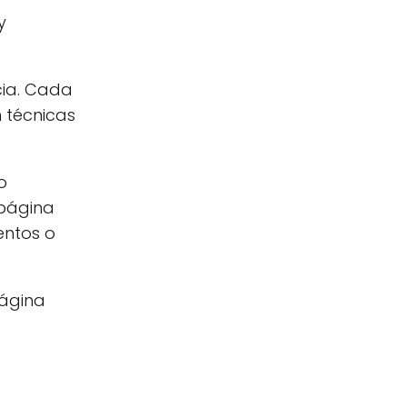
y
cia. Cada
 técnicas
o
 página
entos o
página