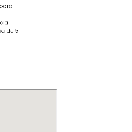
 para
uela
ia de 5