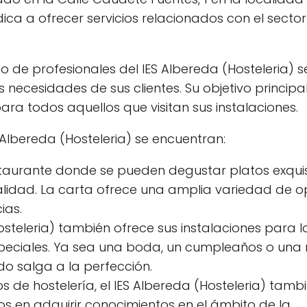
ica a ofrecer servicios relacionados con el sector
o de profesionales del IES Albereda (Hosteleria) s
s necesidades de sus clientes. Su objetivo principa
ra todos aquellos que visitan sus instalaciones.
ES Albereda (Hosteleria) se encuentran:
taurante donde se pueden degustar platos exquis
alidad. La carta ofrece una amplia variedad de o
ias.
osteleria) también ofrece sus instalaciones para l
peciales. Ya sea una boda, un cumpleaños o una 
o salga a la perfección.
 de hostelería, el IES Albereda (Hosteleria) tamb
s en adquirir conocimientos en el ámbito de la