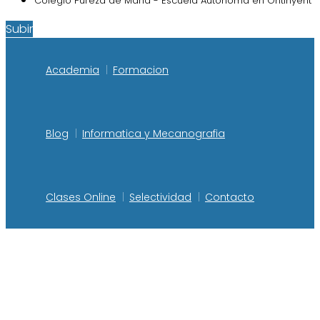
Colegio Pureza de Maria - Escuela Autónoma en Ontinyent
Subir
Academia
Formacion
Blog
Informatica y Mecanografia
Clases Online
Selectividad
Contacto