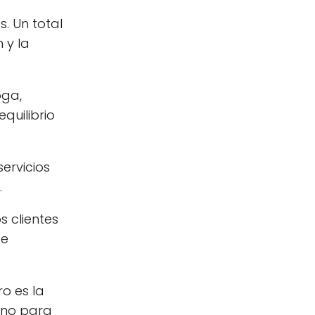
. Un total
n y la
oga,
quilibrio
ervicios
.
s clientes
te
o es la
ono para