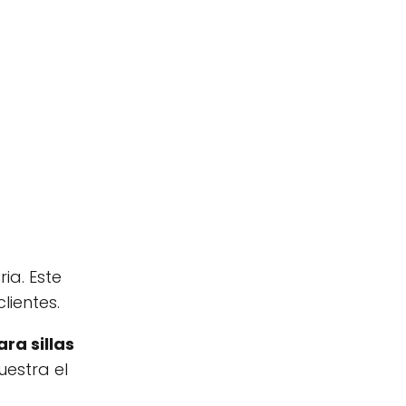
ia. Este
lientes.
ra sillas
uestra el