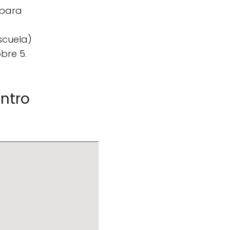
 para
scuela)
bre 5.
entro