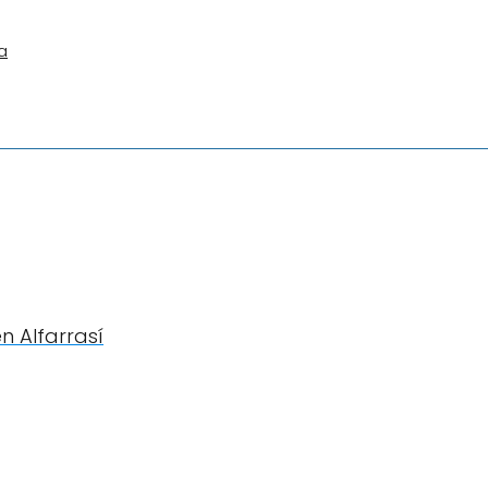
a
en Alfarrasí