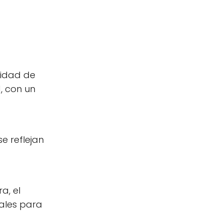
lidad de
, con un
e reflejan
a, el
tales para