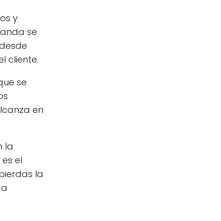
os y
 banda se
 desde
 cliente.
que se
os
alcanza en
 la
es el
pierdas la
da