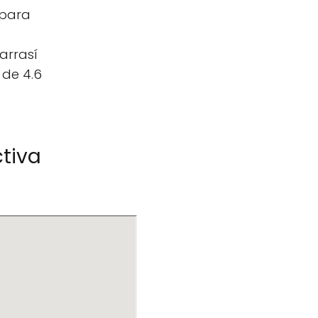
 para
arrasí
 de 4.6
ctiva