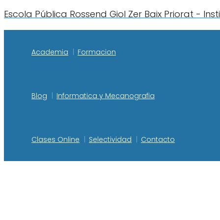
Escola Pública Rossend Giol Zer Baix Priorat - Ins
Academia
Formacion
Blog
Informatica y Mecanografia
Clases Online
Selectividad
Contacto