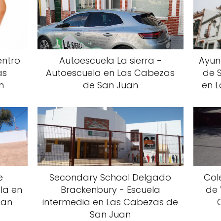
entro
Autoescuela La sierra -
Ayun
as
Autoescuela en Las Cabezas
de 
n
de San Juan
en 
e
Secondary School Delgado
Col
ela en
Brackenbury - Escuela
de 
uan
intermedia en Las Cabezas de
San Juan