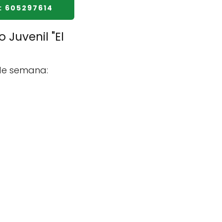
: 605297614
 Juvenil "El
 de semana: