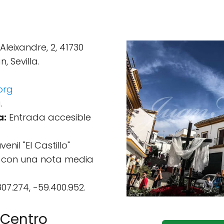
Aleixandre, 2, 41730
 Sevilla.
org
.
a:
Entrada accesible
enil "El Castillo"
ws con una nota media
07.274, -59.400.952.
 Centro