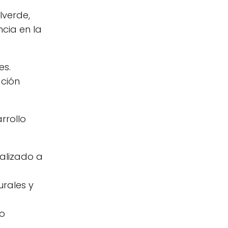
lverde,
cia en la
es.
ción
rrollo
alizado a
urales y
to