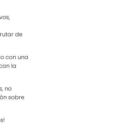
vos,
rutar de
ado con una
con la
s, no
ión sobre
s!