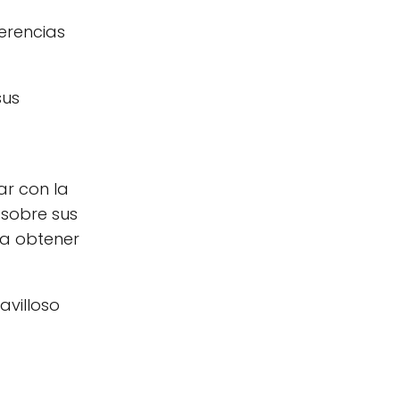
erencias
sus
ar con la
 sobre sus
ra obtener
avilloso