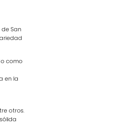
d de San
variedad
do como
a en la
s
re otros.
sólida