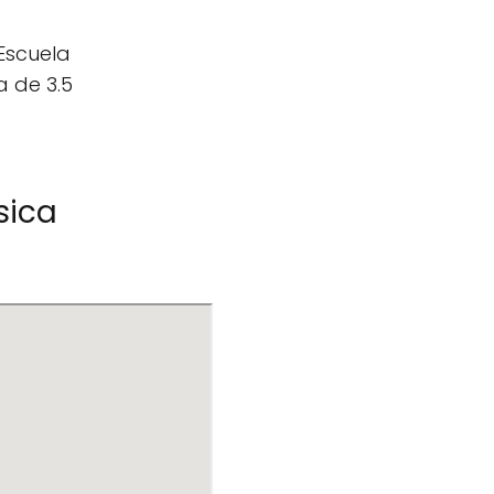
Escuela
a de 3.5
sica