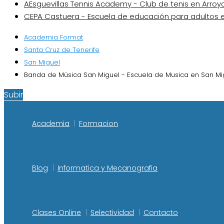
AEsguevillas Tennis Academy - Club de tenis en Arro
CEPA Castuera - Escuela de educación para adultos 
Academia Format
Santa Cruz de Tenerife
San Miguel
Banda de Música San Miguel - Escuela de Musica en San Mi
Subir
Academia
Formacion
Blog
Informatica y Mecanografia
Clases Online
Selectividad
Contacto