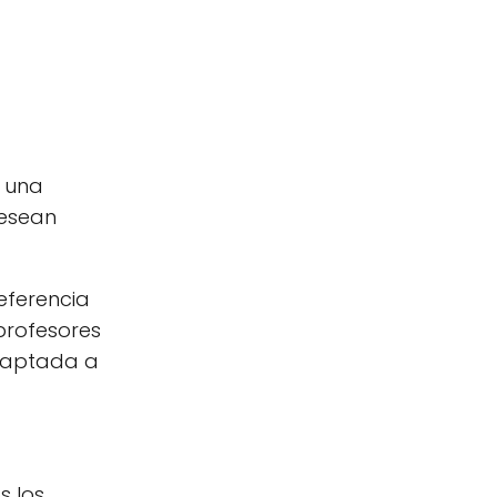
, una
desean
eferencia
profesores
adaptada a
s los