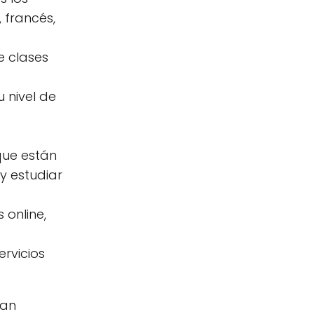
 francés,
e clases
u nivel de
que están
y estudiar
 online,
rvicios
han