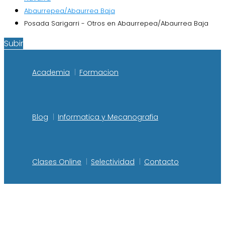
Abaurrepea/Abaurrea Baja
Posada Sarigarri - Otros en Abaurrepea/Abaurrea Baja
Subir
Academia
Formacion
Blog
Informatica y Mecanografia
Clases Online
Selectividad
Contacto