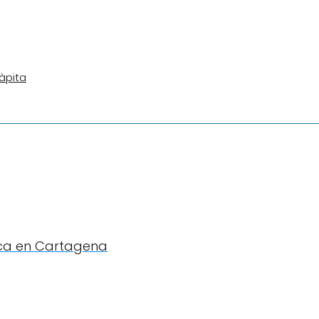
àpita
lica en Cartagena