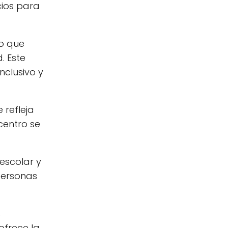
cios para
lo que
. Este
nclusivo y
 refleja
 centro se
 escolar y
personas
s
ofrece la