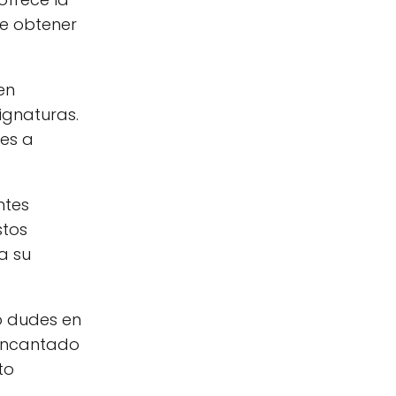
de obtener
en
ignaturas.
les a
ntes
stos
a su
o dudes en
 encantado
to