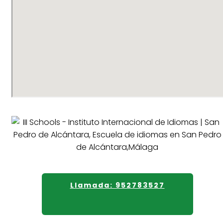
Llamada: 952783527