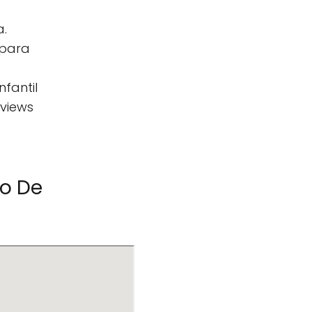
a.
 para
fantil
eviews
do De