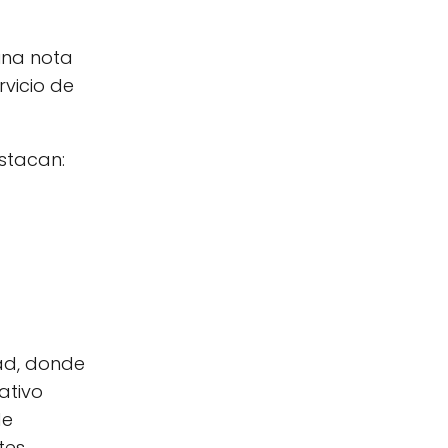
una nota
rvicio de
estacan:
dad, donde
ativo
de
tes.