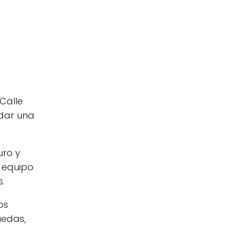
Calle
ndar una
ro y
 equipo
.
os
uedas,