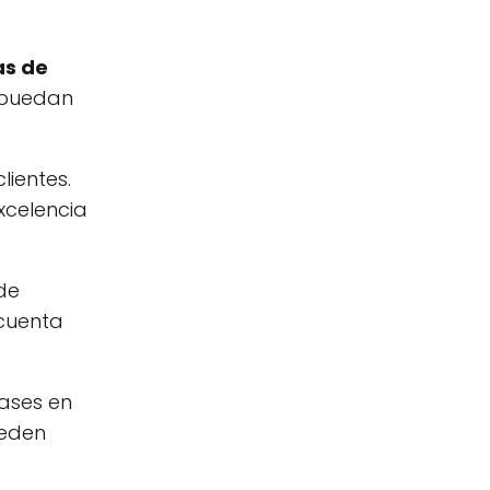
as de
, puedan
lientes.
xcelencia
 de
 cuenta
lases en
ueden