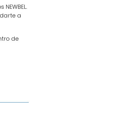
os NEWBEL.
udarte a
ntro de