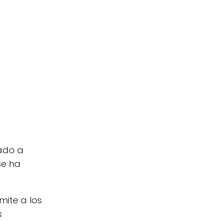
cado a
se ha
rmite a los
s