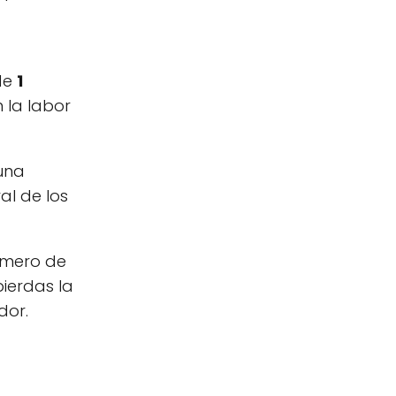
 de
1
n la labor
 una
al de los
úmero de
pierdas la
dor.