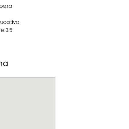
 para
ducativa
e 3.5
ona