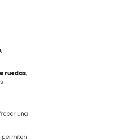
,
de ruedas
,
as
frecer una
e permiten