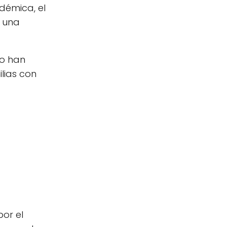
démica, el
n una
lo han
lias con
or el