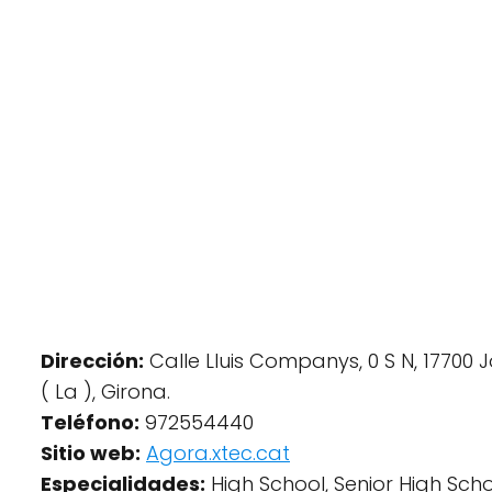
Dirección:
Calle Lluis Companys, 0 S N, 17700
( La ), Girona.
Teléfono:
972554440
Sitio web:
Agora.xtec.cat
Especialidades:
High School, Senior High Scho