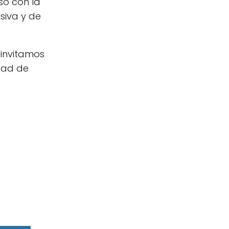
so con la
siva y de
 invitamos
idad de