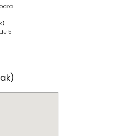
 para
k)
 de 5
iak)