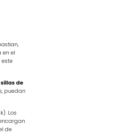
astian,
 en el
 este
sillas de
as, puedan
k). Los
e encargan
el de