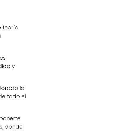
 teoría
r
tes
dido y
alorado la
de todo el
 ponerte
us, donde