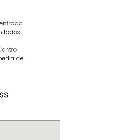
, entrada
n todos
Centro
media de
ss