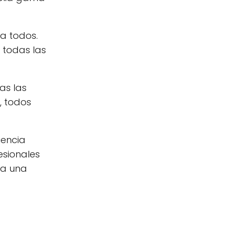
a todos.
 todas las
as las
, todos
iencia
esionales
ia una