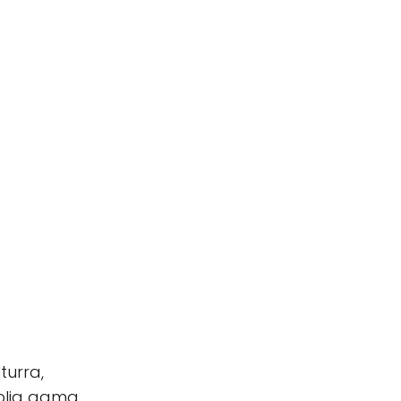
turra,
mplia gama