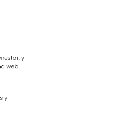
nestar, y
ina web
s y