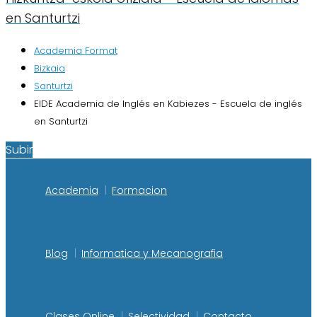
en Santurtzi
Academia Format
Bizkaia
Santurtzi
EIDE Academia de Inglés en Kabiezes - Escuela de inglés
en Santurtzi
Subir
Academia
Formacion
Blog
Informatica y Mecanografia
Clases Online
Selectividad
Contacto