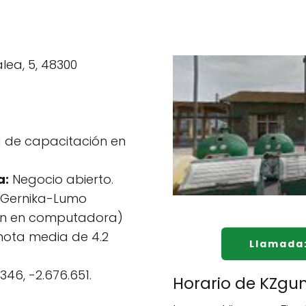
lea, 5, 48300
 de capacitación en
a:
Negocio abierto.
Gernika-Lumo
ón en computadora)
 nota media de 4.2
Llamada
.346, -2.676.651.
Horario de KZgu