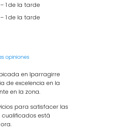
 1 de la tarde
 1 de la tarde
las opiniones
icada en Iparragirre
ia de excelencia en la
te en la zona.
cios para satisfacer las
 cualificados está
ora.