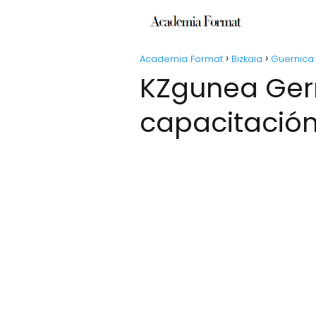
Academia Format
Bizkaia
Guernica
KZgunea Gernika-Lumo - Escuela de
capacitació