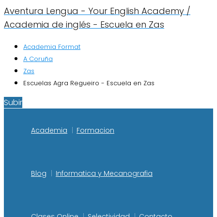
Aventura Lengua - Your English Academy /
Academia de inglés - Escuela en Zas
Academia Format
A Coruña
Zas
Escuelas Agra Regueiro - Escuela en Zas
Subir
Academia
Formacion
Blog
Informatica y Mecanografia
Clases Online
Selectividad
Contacto