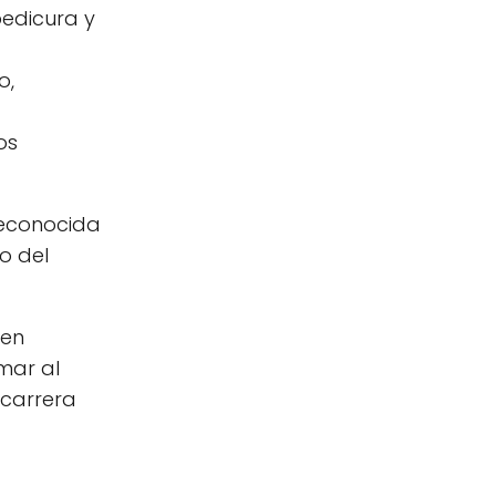
pedicura y
o,
os
 reconocida
o del
 en
mar al
 carrera