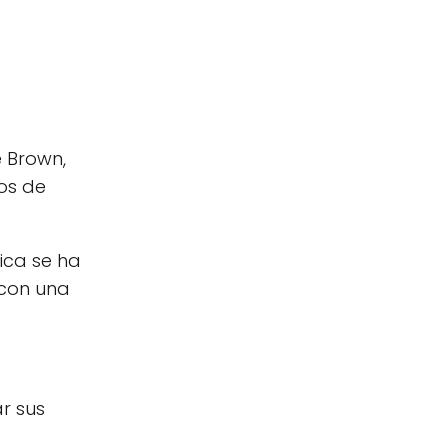
e Brown,
ios de
ica se ha
 con una
r sus