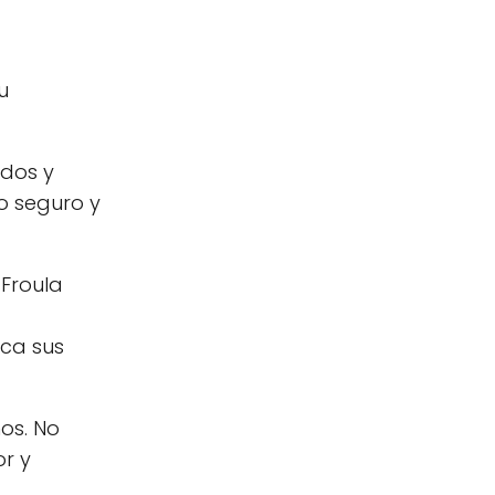
u
ados y
o seguro y
 Froula
rca sus
os. No
r y