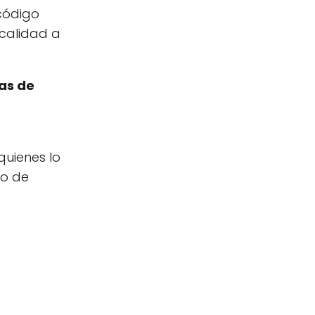
 código
 calidad a
las de
quienes lo
po de