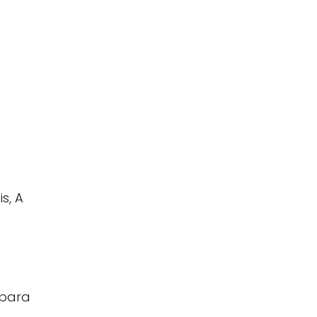
s, A
 para