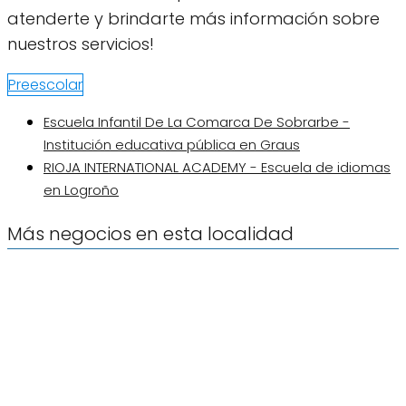
atenderte y brindarte más información sobre
nuestros servicios!
Preescolar
Escuela Infantil De La Comarca De Sobrarbe -
Institución educativa pública en Graus
RIOJA INTERNATIONAL ACADEMY - Escuela de idiomas
en Logroño
Más negocios en esta localidad