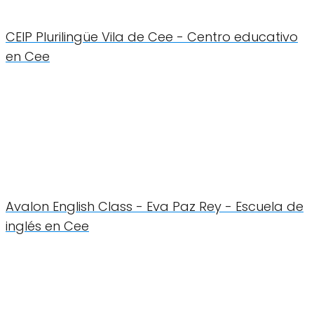
CEIP Plurilingüe Vila de Cee - Centro educativo
en Cee
Avalon English Class - Eva Paz Rey - Escuela de
inglés en Cee