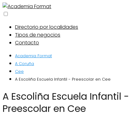
Directorio por localidades
Tipos de negocios
Contacto
Academia Format
A Coruña
Cee
A Escoliña Escuela Infantil - Preescolar en Cee
A Escoliña Escuela Infantil -
Preescolar en Cee