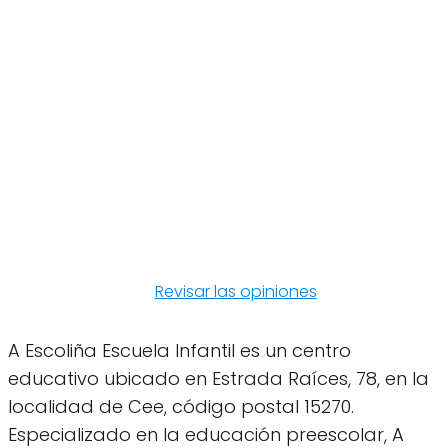
Revisar las opiniones
A Escoliña Escuela Infantil es un centro
educativo ubicado en Estrada Raíces, 78, en la
localidad de Cee, código postal 15270.
Especializado en la educación preescolar, A