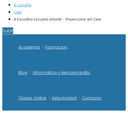
A Coruña
Cee
A Escoliña Escuela Infantil - Preescolar en Cee
Subir
Academia
Formacion
Blog
Informatica y Mecanografia
Clases Online
Selectividad
Contacto