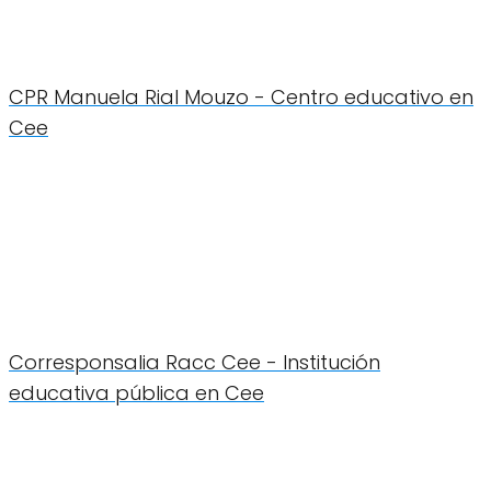
CPR Manuela Rial Mouzo - Centro educativo en
Cee
Corresponsalia Racc Cee - Institución
educativa pública en Cee