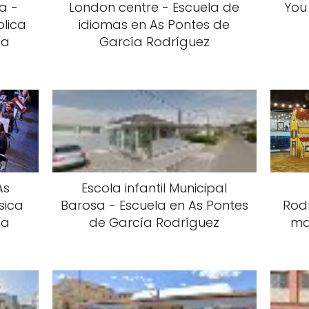
ga -
London centre - Escuela de
You
blica
idiomas en As Pontes de
ía
García Rodríguez
As
Escola infantil Municipal
sica
Barosa - Escuela en As Pontes
Rodr
ía
de García Rodríguez
ma