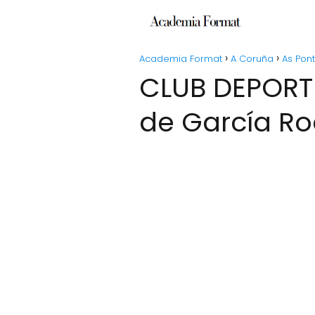
Academia Format
A Coruña
As Pon
CLUB DEPORTIVO AS PONTES - Club en As Pontes
de García Ro